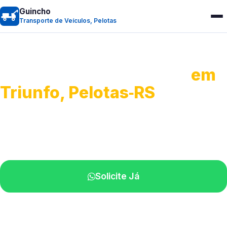
Guincho
Transporte de Veículos, Pelotas
Transporte de Veículos
em
Triunfo, Pelotas‑RS
Recolhimento de veículos em geral.
Equipe especializada na sua localidade.
Solicite Já