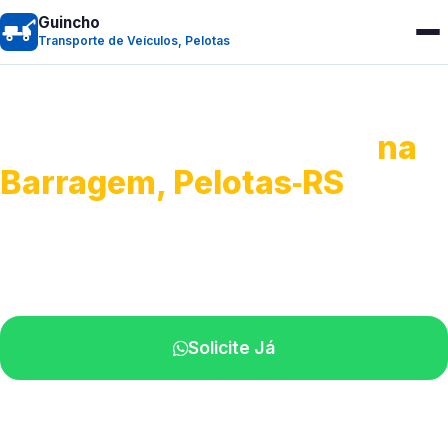
Guincho
Transporte de Veículos, Pelotas
Transporte de Veículos
na
Barragem, Pelotas‑RS
Recolhimento de veículos em geral.
Equipe especializada na sua localidade.
Solicite Já