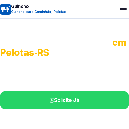
Guincho
Guincho para Caminhão, Pelotas
Guincho para Caminhão
em
Pelotas‑RS
Atendimento de apoio a veículos grandes.
Profissionais qualificados na sua região.
Solicite Já