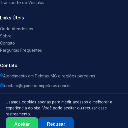
Transporte de Veículos
Links Úteis
Onde Atendemos
Sobre
Contato
Perguntas Frequentes
Contato
Atendimento em Pelotas-MG e regiões parceiras
contato@guinchoempelotas.com.br
Usamos cookies apenas para medir acessos e melhorar a
experiência do site. Você pode aceitar ou recusar esse
rastreamento.
Política de Privacidade
©
2026
Guincho
. Todos os direitos reservados.
Termos de Uso
Aceitar
Recusar
Sitemap