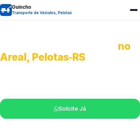
Guincho
Transporte de Veículos, Pelotas
Transporte de Veículos
no
Areal, Pelotas‑RS
Recolhimento de veículos em geral.
Equipe especializada na sua localidade.
Solicite Já