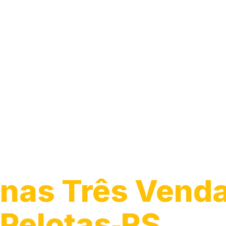
Guincho para 
nas Três Venda
Pelotas‑RS