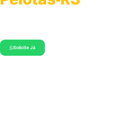
Atendimento ágil e remoção de motos.
Equipe disponível próximo a você.
Solicite Já