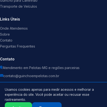
Guincho para Caminhão
Transporte de Veículos
Links Úteis
Onde Atendemos
Sobre
Contato
Perguntas Frequentes
Contato
Atendimento em Pelotas-MG e regiões parceiras
contato@guinchoempelotas.com.br
Usamos cookies apenas para medir acessos e melhorar a
experiência do site. Você pode aceitar ou recusar esse
rastreamento.
Política de Privacidade
©
2026
Guincho
. Todos os direitos reservados.
Termos de Uso