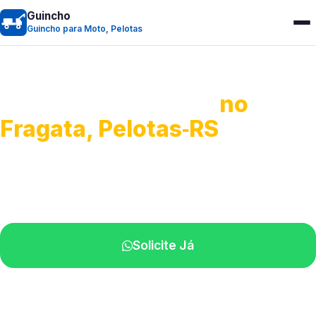
Guincho
Guincho para Moto, Pelotas
Guincho para Moto
no
Fragata, Pelotas‑RS
Atendimento ágil e remoção de motos.
Equipe disponível próximo a você.
Solicite Já