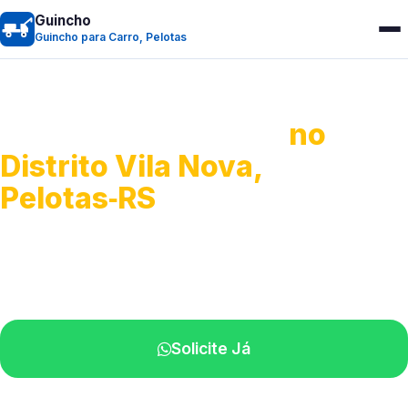
Guincho
Guincho para Carro, Pelotas
Guincho para Carro
no
Distrito Vila Nova,
Pelotas‑RS
Serviço ágil de transporte automotivo.
Equipe especializada perto de você.
Solicite Já