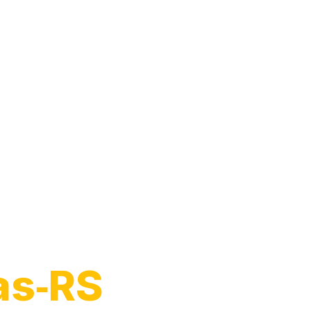
arro
as‑RS