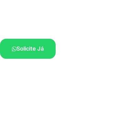
Serviço ágil de transporte automotivo.
Equipe especializada perto de você.
Solicite Já