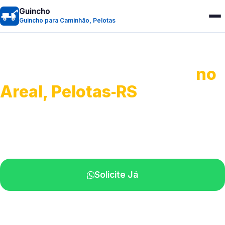
Guincho
Guincho para Caminhão, Pelotas
Guincho para Caminhão
no
Areal, Pelotas‑RS
Atendimento de apoio a veículos grandes.
Profissionais qualificados na sua região.
Solicite Já